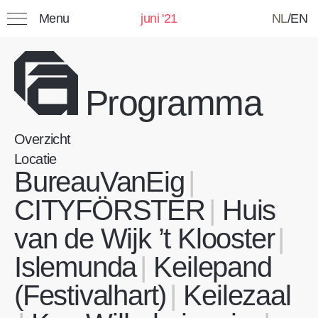
Menu
juni '21
NL
/
EN
Zoeken:
Programma
Favorieten
Overzicht
Mijn lijst: Opgeslagen
Locatie
BureauVanEig
evenementen
CITYFÖRSTER
Huis
Titel
Categorie
Datum
van de Wijk ’t Klooster
Islemunda
Keilepand
(Festivalhart)
Keilezaal