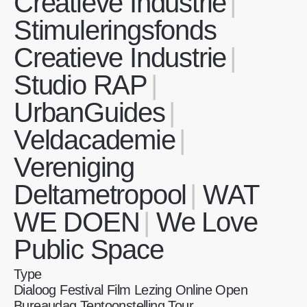
Creatieve Industrie
Stimuleringsfonds
Creatieve Industrie
Studio RAP
UrbanGuides
Veldacademie
Vereniging
Deltametropool
WAT
WE DOEN
We Love
Public Space
Type
Dialoog
Festival
Film
Lezing
Online
Open
Bureaudag
Tentoonstelling
Tour